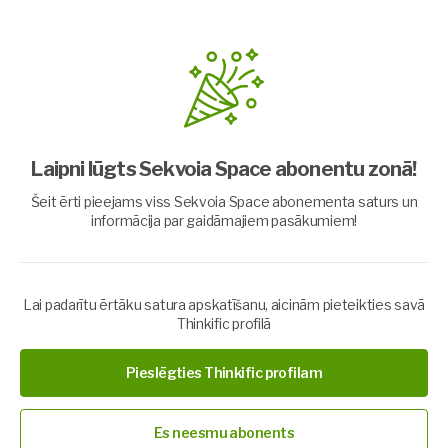
Veselības prakse
Laipni lūgts Sekvoia Space abonentu zonā!
Šeit ērti pieejams viss Sekvoia Space abonementa saturs un
informācija par gaidāmajiem pasākumiem!
Lai padarītu ērtāku satura apskatīšanu, aicinām pieteikties savā
Thinkific profilā
Par praksi
Pieslēgties Thinkific profilam
Prakse paredzēta, lai iespējami ātri atbrīvotos no negatīvas,
slimīgas un noguruma sajūtas ķermenī. Lai veselība un enerģija
ķermenī atgrieztos nākamajā vai dažu dienu laikā.
Es neesmu abonents