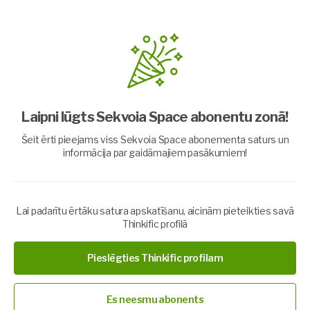
Laipni lūgts Sekvoia Space abonentu zonā!
Šeit ērti pieejams viss Sekvoia Space abonementa saturs un
informācija par gaidāmajiem pasākumiem!
Elpošanas ceremonija
Jauna cikla sākums
Lai padarītu ērtāku satura apskatīšanu, aicinām pieteikties savā
Thinkific profilā
Jauna cikla sākuma punkts – brīdis, kad iestādām savus
nodomus kā sēklu. Svarīgi, lai tā būtu spēcīga, ar labu augsni un
piemērotiem apstākļiem. Šī sēkla, paslēpta tumsā, jau satur
Pieslēgties Thinkific profilam
visu, kas tai vajadzīgs, lai īstenotu savu potenciālu – tā ir Tava
iecere jaunajam ciklam.
Es neesmu abonents
Ceremonijā varēsi atbrīvoties no spriedzes, atlaist negatīvās