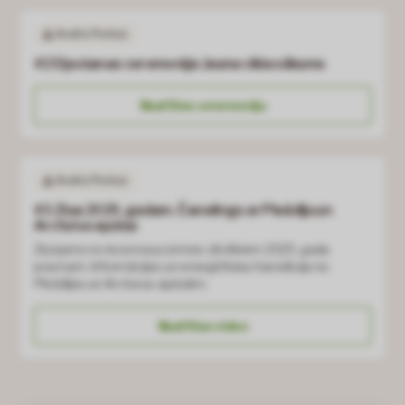
Uzzināt vairāk
Andris Petriņš
Es esmu Sekvoia Space abonents
Es neesmu abonents
#2 Elpošanas ceremonija: Jauna cikla sākums
Turpināt bez pieslēgšanās
Skatīties ceremoniju
Andris Petriņš
#3 Ziņa 2025. gadam. Čanelings ar Pleādiju un
Arcturus apziņu
Ziņojums no kosmosa zemes cilvēkiem 2025. gada
posmam. Informācijas un enerģētiska translācija no
Pleādijas un Arcturus apziņām.
Skatīties video