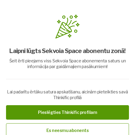
Laipni lūgts Sekvoia Space abonentu zonā!
Šeit ērti pieejams viss Sekvoia Space abonementa saturs un
informācija par gaidāmajiem pasākumiem!
Ziņojums cilvēkiem 2026 gadam.
Lai padarītu ērtāku satura apskatīšanu, aicinām pieteikties savā
Čanelingota ziņa
Thinkific profilā
Čanelinga TV
Pieslēgties Thinkific profilam
Par video
Ziņojums no kosmosa zemes cilvēkiem 2026. gada posmam.
Es neesmu abonents